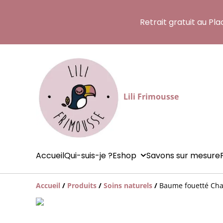
Retrait gratuit au Pl
Lili Frimousse
Accueil
Qui-suis-je ?
Eshop
Savons sur mesure
Accueil
/
Produits
/
Soins naturels
/
Baume fouetté Chan