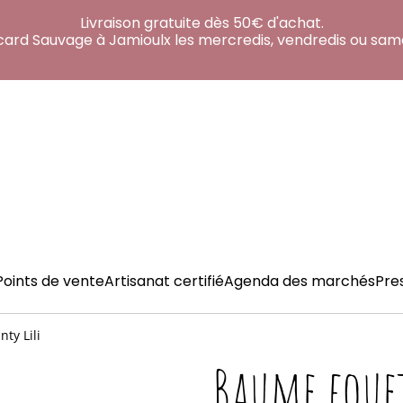
Livraison gratuite dès 50€ d'achat.
acard Sauvage à Jamioulx les mercredis, vendredis ou sam
Points de vente
Artisanat certifié
Agenda des marchés
Pre
ty Lili
Baume fouet