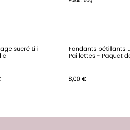
Poids : 50g
e sucré Lili
Fondants pétillants Li
le
Paillettes - Paquet d
€
8,00 €