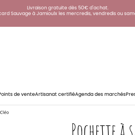
Livraison gratuite dès 50€ d'achat.
acard Sauvage à Jamioulx les mercredis, vendredis ou sam
Points de vente
Artisanat certifié
Agenda des marchés
Pre
 Cléo
Pochette à 