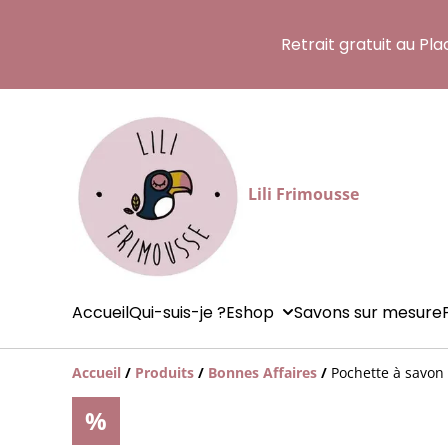
Retrait gratuit au Pl
Lili Frimousse
Accueil
Qui-suis-je ?
Eshop
Savons sur mesure
Accueil
/
Produits
/
Bonnes Affaires
/
Pochette à savon
%