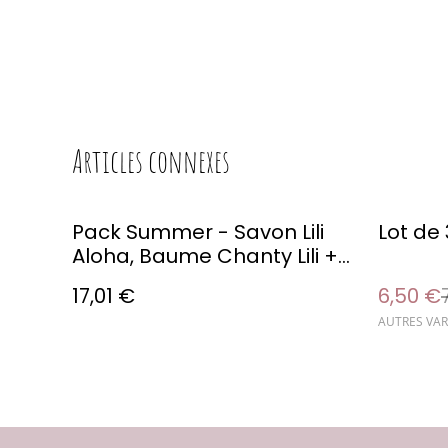
Articles connexes
%
Pack Summer - Savon Lili
Lot de 
Aloha, Baume Chanty Lili +
Shampooing Lili Mango
17,01 €
6,50 €
offert
AUTRES VAR