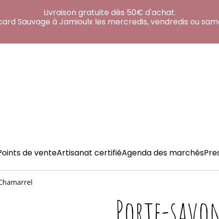
Livraison gratuite dès 50€ d'achat.
acard Sauvage à Jamioulx les mercredis, vendredis ou sam
Points de vente
Artisanat certifié
Agenda des marchés
Pre
 Chamarrel
Porte-savo