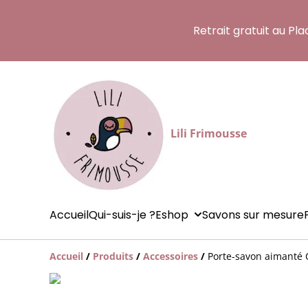
Retrait gratuit au Pl
Lili Frimousse
Accueil
Qui-suis-je ?
Eshop
Savons sur mesure
Accueil
/
Produits
/
Accessoires
/
Porte-savon aimanté