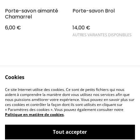
Porte-savon aimanté
Porte-savon Brol
Chamarrel
6,00 €
14,00 €
AUTRES VARIANTES DISPONIBLES
Cookies
Contactez-nous
Conditions
Ce site Internet utilise des cookies. Ce sont de petits fichiers qui nous
Politique de
Politique de cookies
aident à comprendre la manière dont vous utilisez nos services afin que
confidentialité
nous puissions améliorer votre expérience. Vous pouvez en savoir plus sur
ces cookies et contrôler la façon dont ils sont utilisés en cliquant sur
« Paramètres des cookies ». Vous pouvez également consulter notre
Politique en matière de cookies
.
Tout accepter