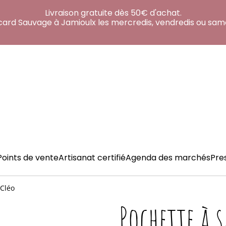
Livraison gratuite dès 50€ d'achat.
acard Sauvage à Jamioulx les mercredis, vendredis ou sam
Points de vente
Artisanat certifié
Agenda des marchés
Pre
 Cléo
Pochette à 