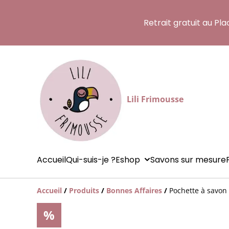
Retrait gratuit au Pl
Lili Frimousse
Accueil
Qui-suis-je ?
Eshop
Savons sur mesure
Accueil
/
Produits
/
Bonnes Affaires
/
Pochette à savon
%