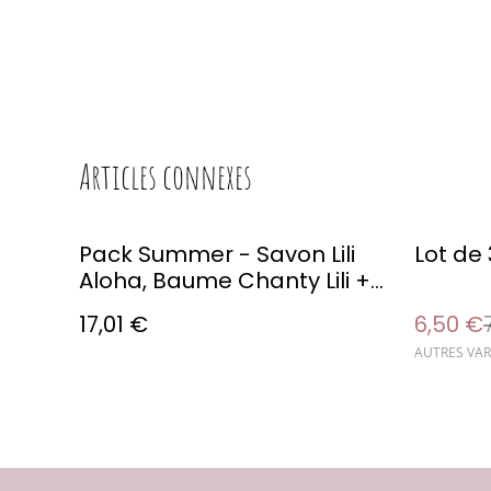
Articles connexes
%
Pack Summer - Savon Lili
Lot de 
Aloha, Baume Chanty Lili +
Shampooing Lili Mango
17,01 €
6,50 €
offert
AUTRES VAR