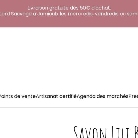
Livraison gratuite dès 50€ d'achat.
acard Sauvage à Jamioulx les mercredis, vendredis ou sam
Points de vente
Artisanat certifié
Agenda des marchés
Pre
Savon Lili 