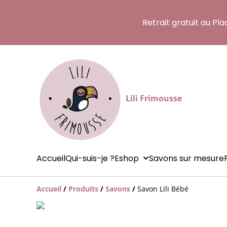
Retrait gratuit au Pl
Lili Frimousse
Accueil
Qui-suis-je ?
Eshop
Savons sur mesure
Accueil
/
Produits
/
Savons
/
Savon Lili Bébé