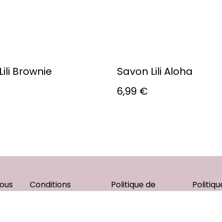
ili Brownie
Savon Lili Aloha
6,99 €
ous
Conditions
Politique de
Politiq
confidentialité