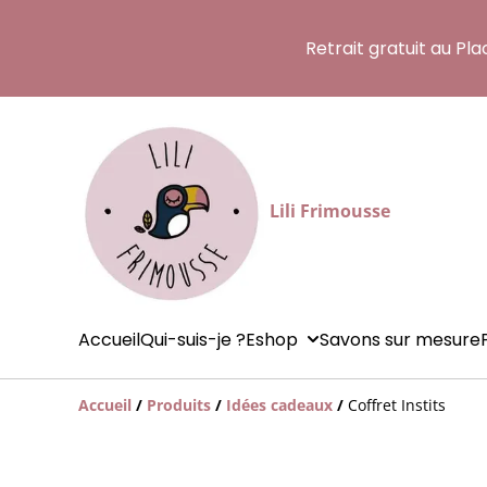
Retrait gratuit au Pl
Lili Frimousse
Accueil
Qui-suis-je ?
Eshop
Savons sur mesure
Accueil
/
Produits
/
Idées cadeaux
/
Coffret Instits