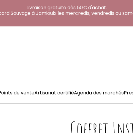
Livraison gratuite dès 50€ d'achat.
acard Sauvage à Jamioulx les mercredis, vendredis ou sam
Points de vente
Artisanat certifié
Agenda des marchés
Pre
Coffret Ins