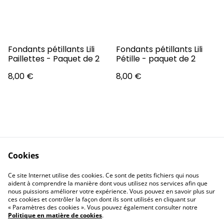
Fondants pétillants Lili
Fondants pétillants Lili
Paillettes - Paquet de 2
Pétille - paquet de 2
8,00 €
8,00 €
Cookies
Contactez-nous
Conditions
Ce site Internet utilise des cookies. Ce sont de petits fichiers qui nous
Politique de
Politique de cookies
aident à comprendre la manière dont vous utilisez nos services afin que
confidentialité
nous puissions améliorer votre expérience. Vous pouvez en savoir plus sur
ces cookies et contrôler la façon dont ils sont utilisés en cliquant sur
« Paramètres des cookies ». Vous pouvez également consulter notre
Politique en matière de cookies
.